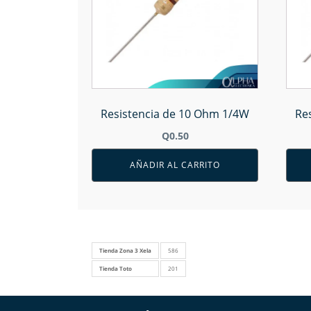
Resistencia de 10 Ohm 1/4W
Re
Q
0.50
AÑADIR AL CARRITO
Tienda Zona 3 Xela
586
Tienda Toto
201