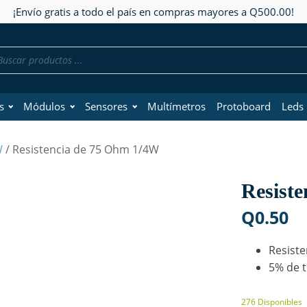
¡Envío gratis a todo el país en compras mayores a Q500.00!
da
os
s
Módulos
Sensores
Multímetros
Protoboard
Leds
W
/ Resistencia de 75 Ohm 1/4W
Resist
Q
0.50
Resiste
5% de t
276 Disponibles