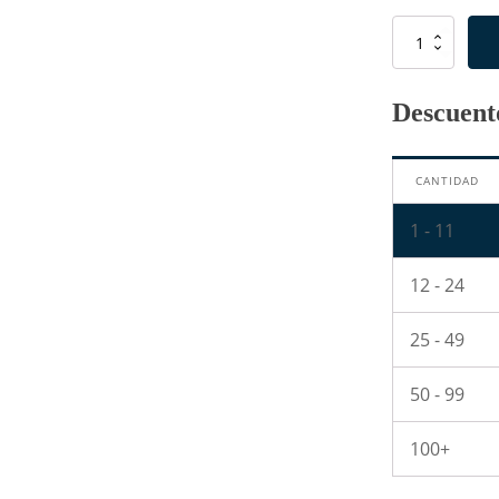
Resistencia
de
75
Ohm
Descuento
1/4W
cantidad
CANTIDAD
1 - 11
12 - 24
25 - 49
50 - 99
100+