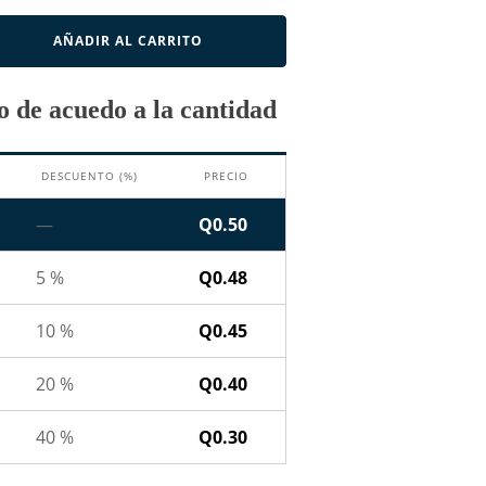
AÑADIR AL CARRITO
 de acuedo a la cantidad
DESCUENTO (%)
PRECIO
—
Q
0.50
5 %
Q
0.48
10 %
Q
0.45
20 %
Q
0.40
40 %
Q
0.30