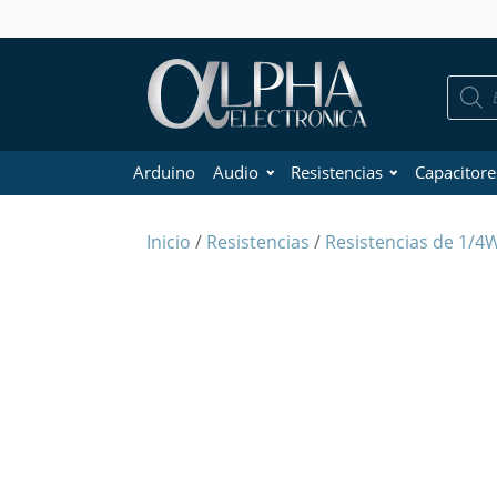
Búsque
de
product
Arduino
Audio
Resistencias
Capacitore
Inicio
/
Resistencias
/
Resistencias de 1/4