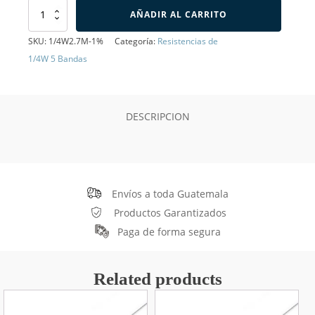
Resistencia
AÑADIR AL CARRITO
de
2.7M
SKU:
1/4W2.7M-1%
Categoría:
Resistencias de
Ohms
1/4W 5 Bandas
1/4W
1%
5
bandas
DESCRIPCION
cantidad
Envíos a toda Guatemala
Productos Garantizados
Paga de forma segura
Related products