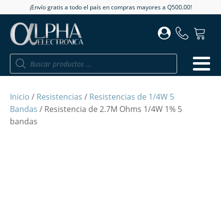
¡Envío gratis a todo el país en compras mayores a Q500.00!
Búsqueda
de
productos
Inicio
/
Resistencias
/
Resistencias de 1/4W 5
Bandas
/ Resistencia de 2.7M Ohms 1/4W 1% 5
bandas