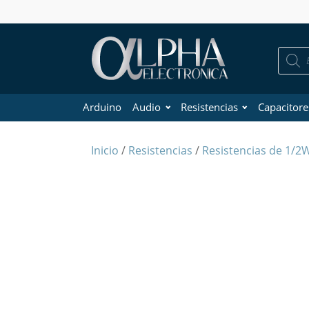
Búsque
de
product
Arduino
Audio
Resistencias
Capacitore
Inicio
/
Resistencias
/
Resistencias de 1/2