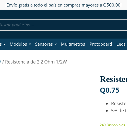
¡Envío gratis a todo el país en compras mayores a Q500.00!
da
os
s
Módulos
Sensores
Multímetros
Protoboard
Leds
W
/ Resistencia de 2.2 Ohm 1/2W
Resist
Q
0.75
Resiste
5% de t
249 Disponibles