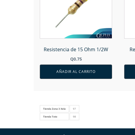
Resistencia de 15 Ohm 1/2W
Re
Q
0.75
AÑADIR AL CARRITO
Tienda Zona 3 Xela
97
Tienda Toto
98