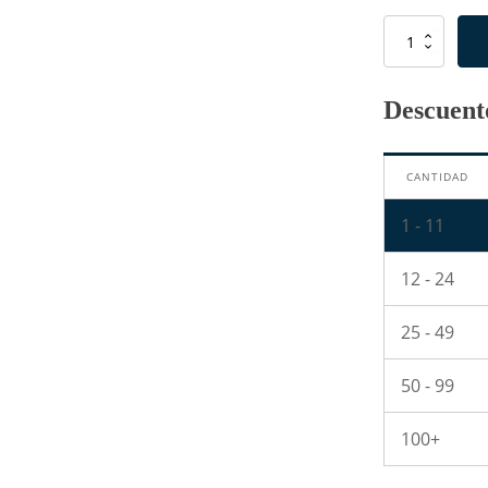
Resistencia
de
2.2
Ohm
Descuento
1/2W
cantidad
CANTIDAD
1 - 11
12 - 24
25 - 49
50 - 99
100+