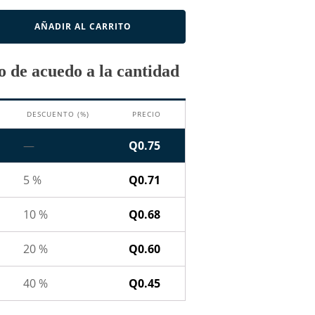
AÑADIR AL CARRITO
 de acuedo a la cantidad
DESCUENTO (%)
PRECIO
—
Q
0.75
5 %
Q
0.71
10 %
Q
0.68
20 %
Q
0.60
40 %
Q
0.45