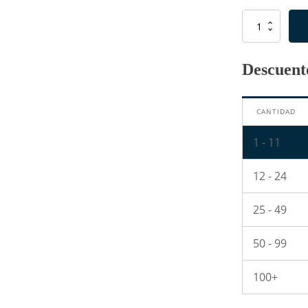
Resistencia
de
10
Ohm
Descuento
1/2W
cantidad
CANTIDAD
1 - 11
12 - 24
25 - 49
50 - 99
100+