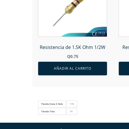
Resistencia de 1.5K Ohm 1/2W
Re
Q
0.75
AÑADIR AL CARRITO
Tienda Zona 3 Xela
176
Tienda Toto
74