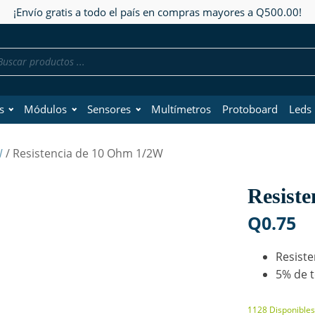
¡Envío gratis a todo el país en compras mayores a Q500.00!
da
os
s
Módulos
Sensores
Multímetros
Protoboard
Leds
W
/ Resistencia de 10 Ohm 1/2W
Resist
Q
0.75
Resiste
5% de t
1128 Disponibles