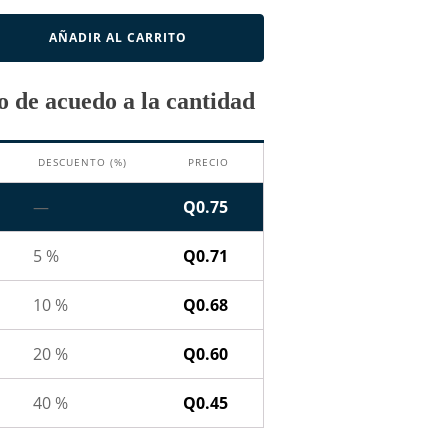
AÑADIR AL CARRITO
 de acuedo a la cantidad
DESCUENTO (%)
PRECIO
—
Q
0.75
5 %
Q
0.71
10 %
Q
0.68
20 %
Q
0.60
40 %
Q
0.45