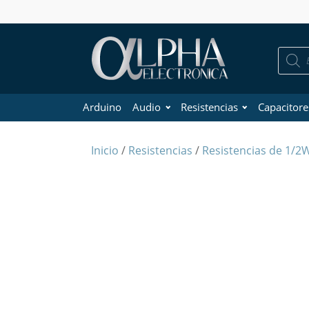
Búsque
de
product
Arduino
Audio
Resistencias
Capacitore
Inicio
/
Resistencias
/
Resistencias de 1/2