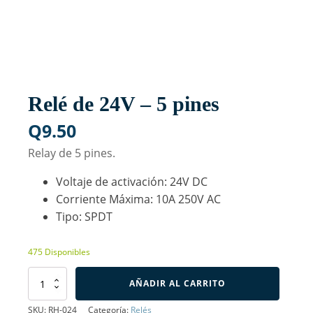
Relé de 24V – 5 pines
Q
9.50
Relay de 5 pines.
Voltaje de activación: 24V DC
Corriente Máxima: 10A 250V AC
Tipo: SPDT
475 Disponibles
Relé
AÑADIR AL CARRITO
de
24V
SKU:
RH-024
Categoría:
Relés