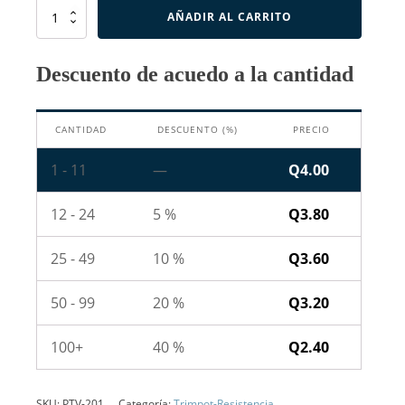
Resistencia
AÑADIR AL CARRITO
Variable
de
Precisión
Descuento de acuedo a la cantidad
de
200
Ohms
CANTIDAD
DESCUENTO (%)
PRECIO
cantidad
1 - 11
—
Q
4.00
12 - 24
5 %
Q
3.80
25 - 49
10 %
Q
3.60
50 - 99
20 %
Q
3.20
100+
40 %
Q
2.40
SKU:
PTV-201
Categoría:
Trimpot-Resistencia