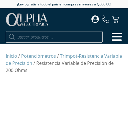
¡Envío gratis a todo el país en compras mayores a Q500.00!
Búsqueda
de
productos
Inicio
/
Potenciómetros
/
Trimpot-Resistencia Variable
de Precisión
/ Resistencia Variable de Precisión de
200 Ohms