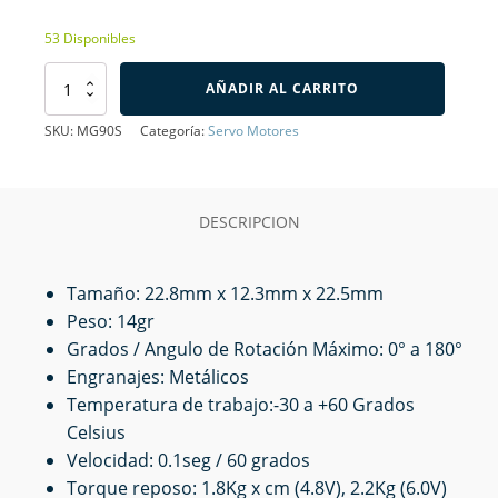
53 Disponibles
Servo
AÑADIR AL CARRITO
Motor
con
SKU:
MG90S
Categoría:
Servo Motores
Engranajes
Metálicos
MG90S
cantidad
DESCRIPCION
Tamaño: 22.8mm x 12.3mm x 22.5mm
Peso: 14gr
Grados / Angulo de Rotación Máximo: 0° a 180°
Engranajes: Metálicos
Temperatura de trabajo:-30 a +60 Grados
Celsius
Velocidad: 0.1seg / 60 grados
Torque reposo: 1.8Kg x cm (4.8V), 2.2Kg (6.0V)