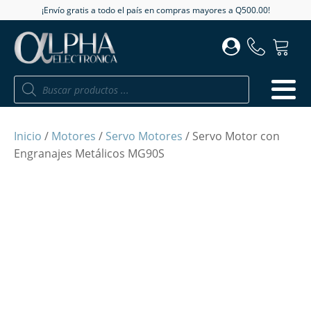
¡Envío gratis a todo el país en compras mayores a Q500.00!
Búsqueda
de
productos
Inicio
/
Motores
/
Servo Motores
/ Servo Motor con
Engranajes Metálicos MG90S