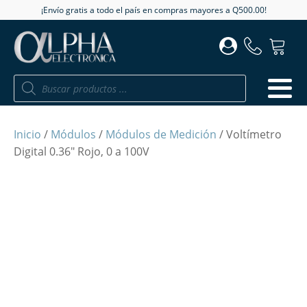
¡Envío gratis a todo el país en compras mayores a Q500.00!
Búsqueda
de
productos
Inicio
/
Módulos
/
Módulos de Medición
/ Voltímetro
Digital 0.36" Rojo, 0 a 100V