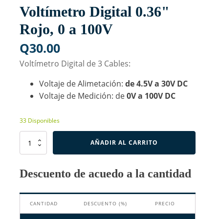
Voltímetro Digital 0.36"
Rojo, 0 a 100V
Q
30.00
Voltímetro Digital de 3 Cables:
Voltaje de Alimetación:
de 4.5V a 30V DC
Voltaje de Medición: de
0V a 100V DC
33 Disponibles
Voltímetro
AÑADIR AL CARRITO
Digital
0.36"
Rojo,
Descuento de acuedo a la cantidad
0
a
100V
CANTIDAD
DESCUENTO (%)
PRECIO
cantidad