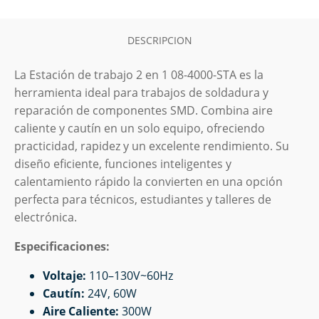
en
1
con
DESCRIPCION
Aire
Caliente
y
La Estación de trabajo 2 en 1 08-4000-STA es la
Cautín
herramienta ideal para trabajos de soldadura y
TMC
reparación de componentes SMD. Combina aire
cantidad
caliente y cautín en un solo equipo, ofreciendo
practicidad, rapidez y un excelente rendimiento. Su
diseño eficiente, funciones inteligentes y
calentamiento rápido la convierten en una opción
perfecta para técnicos, estudiantes y talleres de
electrónica.
Especificaciones:
Voltaje:
110–130V~60Hz
Cautín:
24V, 60W
Aire Caliente:
300W