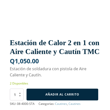
Estación de Calor 2 en 1 con
Aire Caliente y Cautín TMC
Q
1,050.00
Estación de soldadura con pistola de Aire
Caliente y Cautín.
2 Disponibles
Estación
AÑADIR AL CARRITO
de
Calor
SKU:
08-4000-STA
Categorías:
Cautines
,
Cautines
2