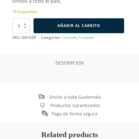
Envios a todo el país,
39 Disponibles
Cautín
AÑADIR AL CARRITO
de
30W
SKU:
GIO-02B
Categorías:
Cautines
,
Cautines
Plastico
Gio
cantidad
DESCRIPCION
Envíos a toda Guatemala
Productos Garantizados
Paga de forma segura
Related products