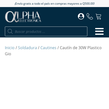
¡Envío gratis a todo el país en compras mayores a Q500.00!
Búsqueda
de
productos
Inicio
/
Soldadura
/
Cautines
/ Cautín de 30W Plastico
Gio