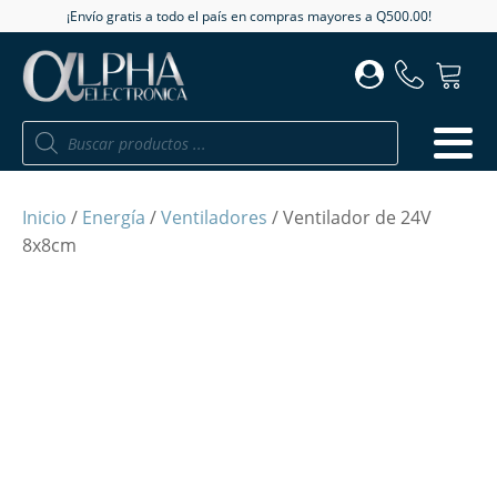
¡Envío gratis a todo el país en compras mayores a Q500.00!
Búsqueda
de
productos
Inicio
/
Energía
/
Ventiladores
/ Ventilador de 24V
8x8cm