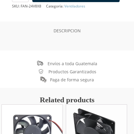
24V
SKU:
FAN-24V8X8
Categoría:
Ventiladores
8x8cm
cantidad
DESCRIPCION
Envíos a toda Guatemala
Productos Garantizados
Paga de forma segura
Related products