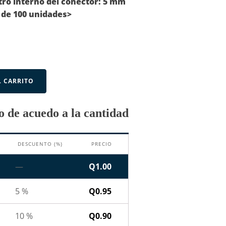
ro interno del conector:
5 mm
 de 100 unidades>
L CARRITO
 de acuedo a la cantidad
DESCUENTO (%)
PRECIO
—
Q
1.00
5 %
Q
0.95
10 %
Q
0.90