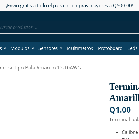
¡Envío gratis a todo el país en compras mayores a Q500.00!
da
os
s
Módulos
Sensores
Multímetros
Protoboard
Leds
mbra Tipo Bala Amarillo 12-10AWG
Termin
Amaril
Q
1.00
Terminal bal
Calibre