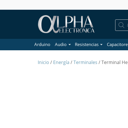
Búsque
de
product
Arduino
Audio
Resistencias
Capacitore
Inicio
/
Energía
/
Terminales
/ Terminal He