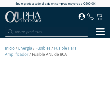
¡Envío gratis a todo el país en compras mayores a Q500.00!
Búsqueda
de
productos
Inicio
/
Energía
/
Fusibles
/
Fusible Para
Amplificador
/ Fusible ANL de 80A