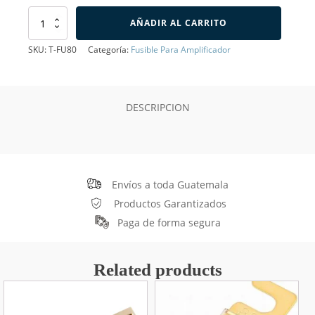
Fusible
AÑADIR AL CARRITO
ANL
de
SKU:
T-FU80
Categoría:
Fusible Para Amplificador
80A
cantidad
DESCRIPCION
Envíos a toda Guatemala
Productos Garantizados
Paga de forma segura
Related products