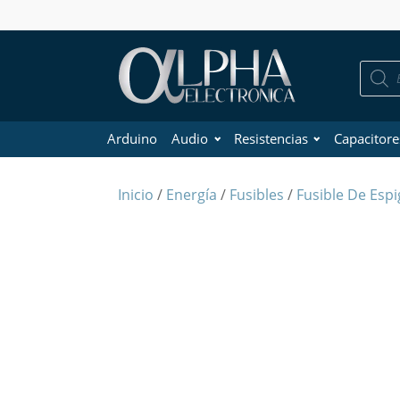
Búsque
de
product
Arduino
Audio
Resistencias
Capacitore
Inicio
/
Energía
/
Fusibles
/
Fusible De Espi