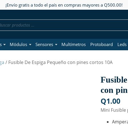
¡Envío gratis a todo el país en compras mayores a Q500.00!
da
os
s
Módulos
Sensores
Multímetros
Protoboard
Leds
ga
/ Fusible De Espiga Pequeño con pines cortos 10A
Fusibl
con pin
Q
1.00
Mini Fusible
Ampera