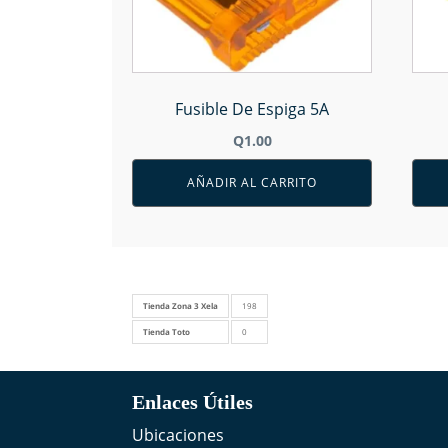
Fusible De Espiga 5A
Q
1.00
AÑADIR AL CARRITO
Tienda Zona 3 Xela
198
Tienda Toto
0
Enlaces Útiles
Ubicaciones