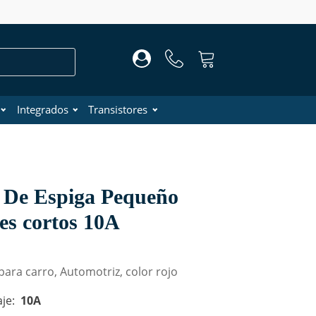
Integrados
Transistores
e De Espiga Pequeño
es cortos 10A
 para carro, Automotriz, color rojo
je:
10A