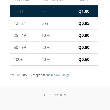
CANTIDAD
DESCUENTO (%)
PRECIO
1 - 11
—
Q
1.00
12 - 24
5 %
Q
0.95
25 - 49
10 %
Q
0.90
50 - 99
20 %
Q
0.80
100+
40 %
Q
0.60
SKU:
FA-10A
Categoría:
Fusible De Espiga
DESCRIPCION