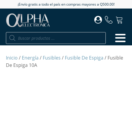
¡Envío gratis a todo el país en compras mayores a Q500.00!
Búsqueda
de
productos
Inicio
/
Energía
/
Fusibles
/
Fusible De Espiga
/ Fusible
De Espiga 10A