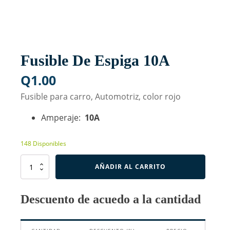
Fusible De Espiga 10A
Q
1.00
Fusible para carro, Automotriz, color rojo
Amperaje:
10A
148 Disponibles
Fusible
AÑADIR AL CARRITO
De
Espiga
10A
Descuento de acuedo a la cantidad
cantidad