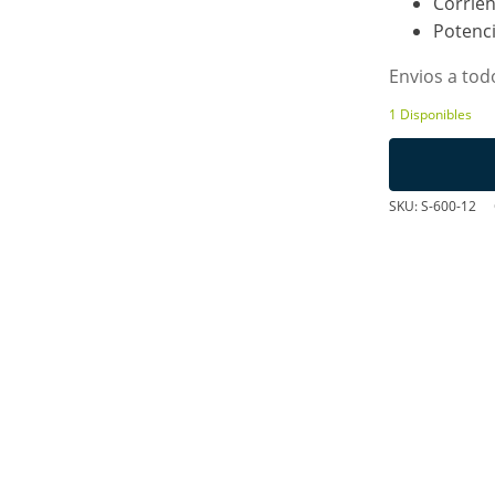
Corrie
Potenc
Envios a todo
1 Disponibles
Fuente
Conmutada
de
SKU:
S-600-12
12V
50A
cantidad