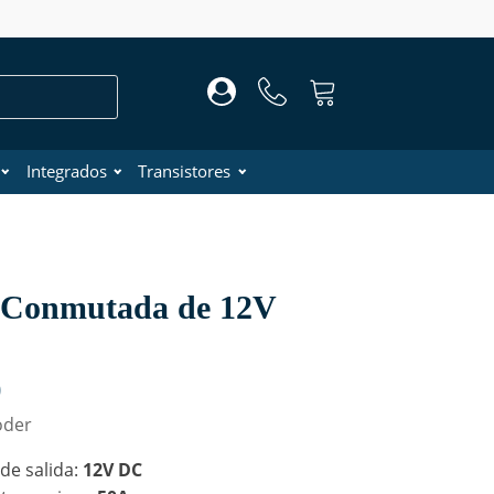
Integrados
Transistores
 Conmutada de 12V
0
oder
 de salida:
12V DC