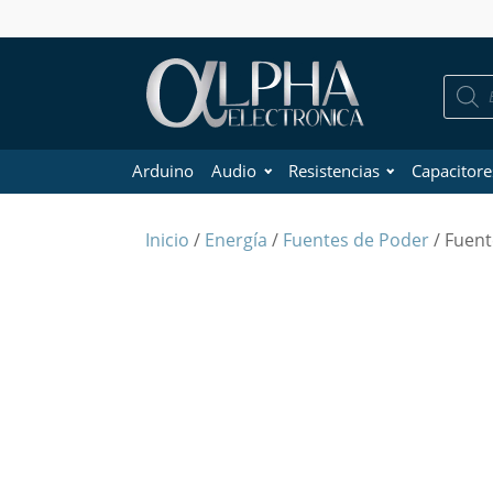
Búsque
de
product
Arduino
Audio
Resistencias
Capacitore
Inicio
/
Energía
/
Fuentes de Poder
/ Fuen