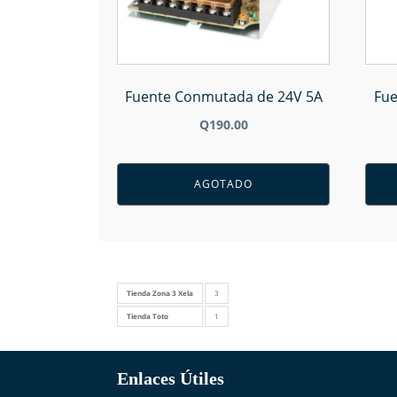
Fuente Conmutada de 24V 5A
Fue
Q
190.00
AGOTADO
Tienda Zona 3 Xela
3
Tienda Toto
1
Enlaces Útiles