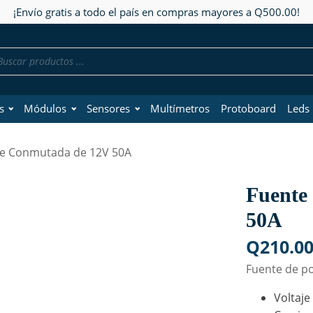
¡Envío gratis a todo el país en compras mayores a Q500.00!
da
os
s
Módulos
Sensores
Multímetros
Protoboard
Leds
te Conmutada de 12V 50A
Fuente
50A
Q
210.0
Fuente de p
Voltaje