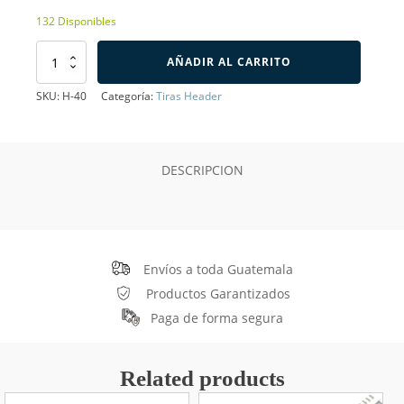
132 Disponibles
Tira
AÑADIR AL CARRITO
de
Header
SKU:
H-40
Categoría:
Tiras Header
Hembra
40
Pines
cantidad
DESCRIPCION
Envíos a toda Guatemala
Productos Garantizados
Paga de forma segura
Related products