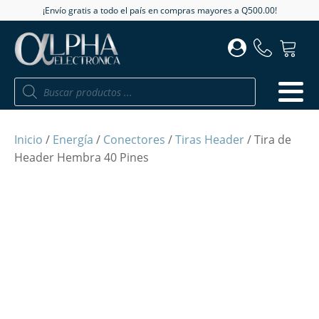
¡Envío gratis a todo el país en compras mayores a Q500.00!
Búsqueda
de
productos
Inicio
/
Energía
/
Conectores
/
Tiras Header
/ Tira de
Header Hembra 40 Pines