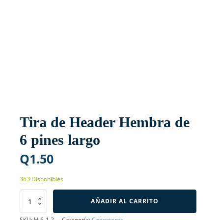
Tira de Header Hembra de
6 pines largo
Q
1.50
363 Disponibles
Tira
AÑADIR AL CARRITO
de
Header
SKU:
H-6-1.2
Categoría:
Conectores