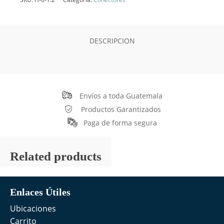
Hembra
de
6
pines
DESCRIPCION
largo
cantidad
Envíos a toda Guatemala
Productos Garantizados
Paga de forma segura
Related products
Enlaces Útiles
Ubicaciones
Carrito