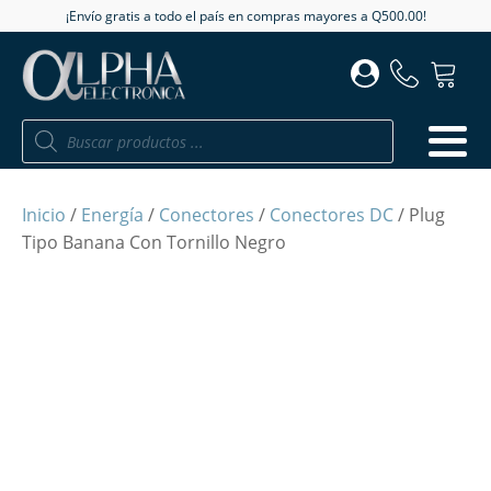
¡Envío gratis a todo el país en compras mayores a Q500.00!
Búsqueda
de
productos
Inicio
/
Energía
/
Conectores
/
Conectores DC
/ Plug
Tipo Banana Con Tornillo Negro