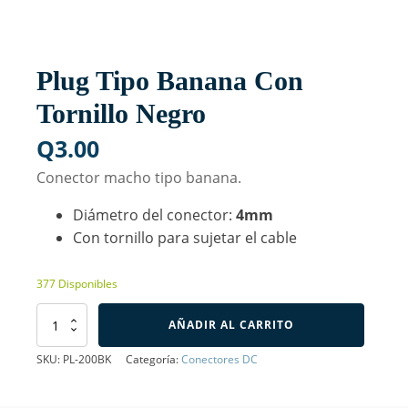
Plug Tipo Banana Con
Tornillo Negro
Q
3.00
Conector macho tipo banana.
Diámetro del conector:
4mm
Con tornillo para sujetar el cable
377 Disponibles
Plug
AÑADIR AL CARRITO
Tipo
Banana
SKU:
PL-200BK
Categoría:
Conectores DC
Con
Tornillo
Negro