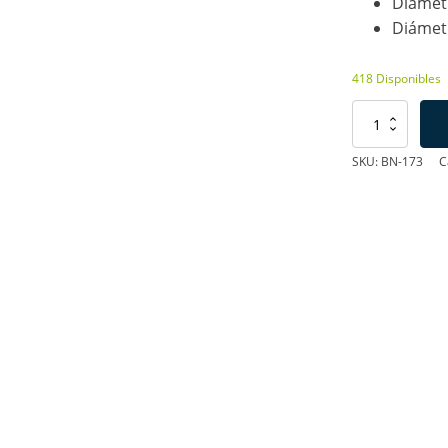
Diámet
Diámet
418 Disponibles
Conector
DC
Macho
SKU:
BN-173
C
con
Tornillos
cantidad