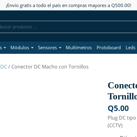
¡Envío gratis a todo el país en compras mayores a Q500.00!
da
os
s
Módulos
Sensores
Multímetros
Protoboard
Leds
 DC
/ Conector DC Macho con Tornillos
Conect
Tornill
Q
5.00
Plug DC tipo
(CCTV)