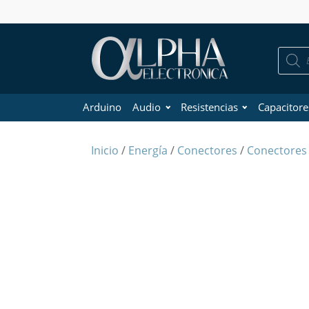
Búsque
de
product
Arduino
Audio
Resistencias
Capacitore
Inicio
/
Energía
/
Conectores
/
Conectores