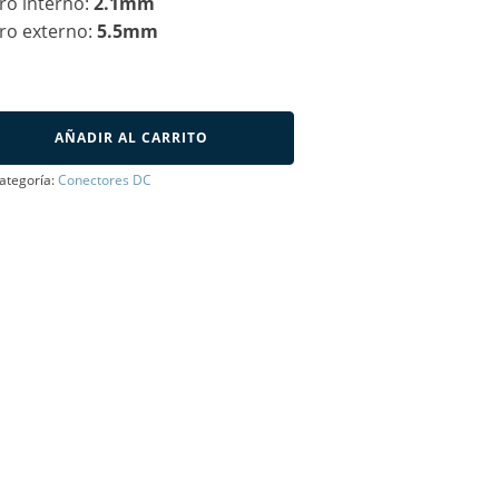
ro interno:
2.1mm
ro externo:
5.5mm
AÑADIR AL CARRITO
ategoría:
Conectores DC