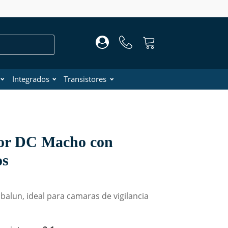
Integrados
Transistores
or DC Macho con
os
 balun, ideal para camaras de vigilancia