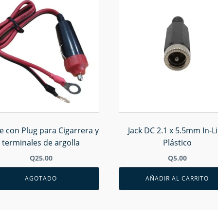
e con Plug para Cigarrera y
Jack DC 2.1 x 5.5mm In-L
terminales de argolla
Plástico
Q
25.00
Q
5.00
AGOTADO
AÑADIR AL CARRITO