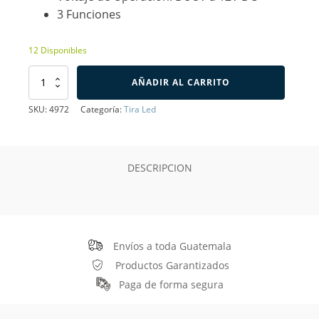
3 Funciones
12 Disponibles
Controlador
AÑADIR AL CARRITO
para
Led
SKU:
4972
Categoría:
Tira Led
de
5V
a
12V
DESCRIPCION
cantidad
Envíos a toda Guatemala
Productos Garantizados
Paga de forma segura