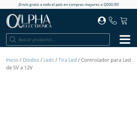
¡Envío gratis a todo el país en compras mayores a Q500.00!
Búsqueda
de
productos
Inicio
/
Diodos
/
Leds
/
Tira Led
/ Controlador para Led
de 5V a 12V