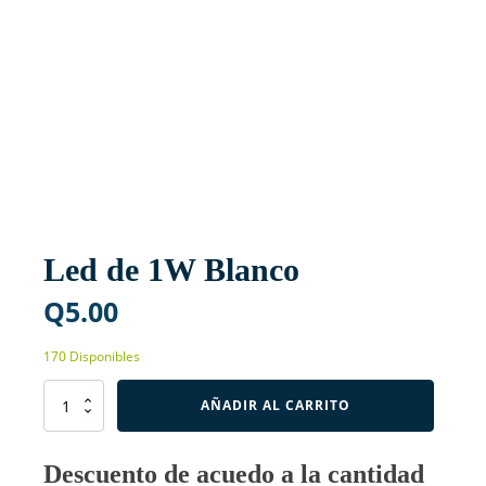
Led de 1W Blanco
Q
5.00
170 Disponibles
Led
AÑADIR AL CARRITO
de
1W
Blanco
Descuento de acuedo a la cantidad
cantidad