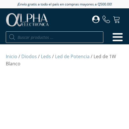
¡Envío gratis a todo el país en compras mayores a Q500.00!
Búsqueda
de
productos
Inicio
/
Diodos
/
Leds
/
Led de Potencia
/ Led de 1W
Blanco