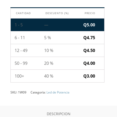
CANTIDAD
DESCUENTO (%)
PRECIO
1 - 5
—
Q
5.00
6 - 11
5 %
Q
4.75
12 - 49
10 %
Q
4.50
50 - 99
20 %
Q
4.00
100+
40 %
Q
3.00
SKU:
1W09
Categoría:
Led de Potencia
DESCRIPCION