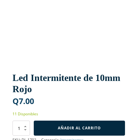
Led Intermitente de 10mm
Rojo
Q
7.00
11 Disponibles
Led
AÑADIR AL CARRITO
Intermitente
de
SKU:
DL-1702
Categoría:
Intermitentes