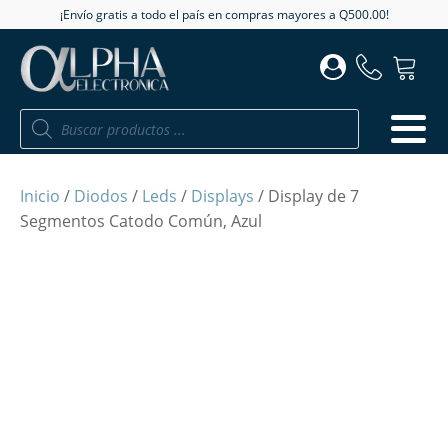
¡Envío gratis a todo el país en compras mayores a Q500.00!
Búsqueda
de
productos
Inicio
/
Diodos
/
Leds
/
Displays
/ Display de 7
Segmentos Catodo Común, Azul