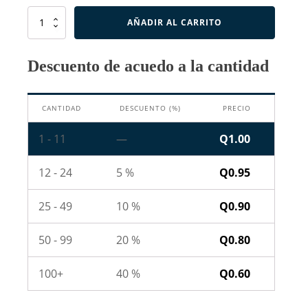
Diodo
AÑADIR AL CARRITO
Rectificador
1N4001
cantidad
Descuento de acuedo a la cantidad
CANTIDAD
DESCUENTO (%)
PRECIO
1 - 11
—
Q
1.00
12 - 24
5 %
Q
0.95
25 - 49
10 %
Q
0.90
50 - 99
20 %
Q
0.80
100+
40 %
Q
0.60