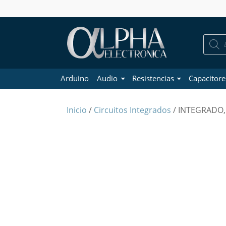
Búsque
de
product
Arduino
Audio
Resistencias
Capacitore
Inicio
/
Circuitos Integrados
/ INTEGRADO,