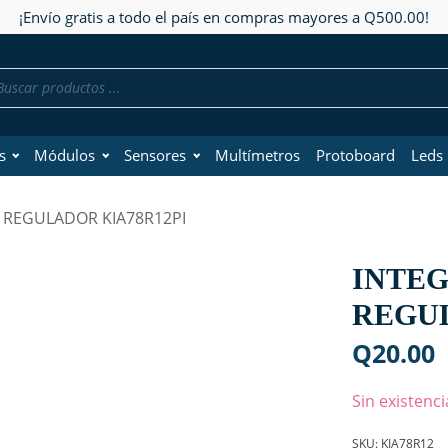
¡Envío gratis a todo el país en compras mayores a Q500.00!
da
os
s
Módulos
Sensores
Multímetros
Protoboard
Leds
 REGULADOR KIA78R12PI
INTE
REGUL
Q
20.00
Sin existenci
SKU:
KIA78R12