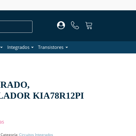
Integrados
Transistores
GRADO,
ADOR KIA78R12PI
as
Categoría:
Circuitos Integrados