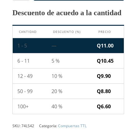
Decodificador
BCD
Descuento de acuedo a la cantidad
a
Decimal
cantidad
CANTIDAD
DESCUENTO (%)
PRECIO
1 - 5
—
Q
11.00
6 - 11
5 %
Q
10.45
12 - 49
10 %
Q
9.90
50 - 99
20 %
Q
8.80
100+
40 %
Q
6.60
SKU:
74LS42
Categoría:
Compuertas TTL