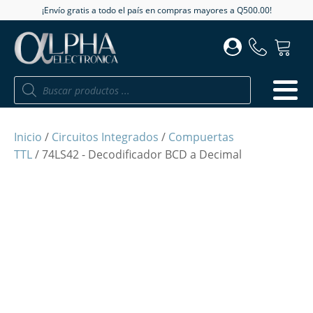
¡Envío gratis a todo el país en compras mayores a Q500.00!
Búsqueda
de
productos
Inicio
/
Circuitos Integrados
/
Compuertas
TTL
/ 74LS42 - Decodificador BCD a Decimal