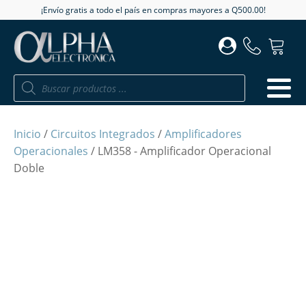
¡Envío gratis a todo el país en compras mayores a Q500.00!
Búsqueda
de
productos
Inicio
/
Circuitos Integrados
/
Amplificadores
Operacionales
/ LM358 - Amplificador Operacional
Doble