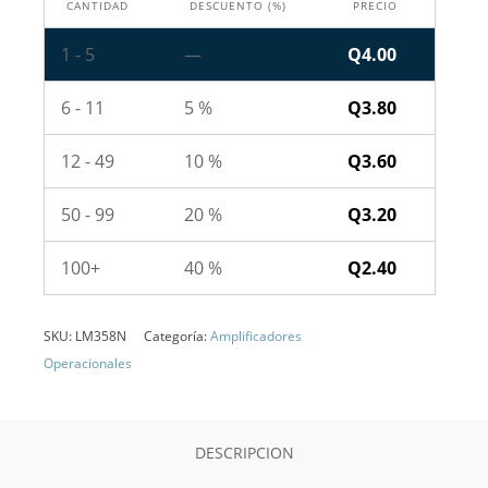
CANTIDAD
DESCUENTO (%)
PRECIO
1 - 5
—
Q
4.00
6 - 11
5 %
Q
3.80
12 - 49
10 %
Q
3.60
50 - 99
20 %
Q
3.20
100+
40 %
Q
2.40
SKU:
LM358N
Categoría:
Amplificadores
Operacionales
DESCRIPCION