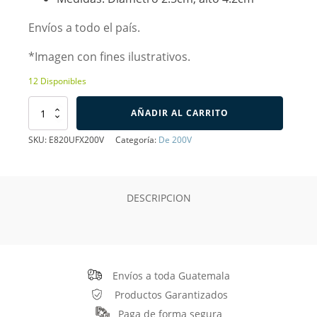
Envíos a todo el país.
*Imagen con fines ilustrativos.
12 Disponibles
Capacitor
AÑADIR AL CARRITO
Electrolítico
de
SKU:
E820UFX200V
Categoría:
De 200V
820uF
200V
cantidad
DESCRIPCION
Envíos a toda Guatemala
Productos Garantizados
Paga de forma segura