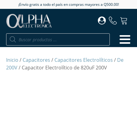
¡Envío gratis a todo el país en compras mayores a Q500.00!
Búsqueda
de
productos
Inicio
/
Capacitores
/
Capacitores Electrolíticos
/
De
200V
/ Capacitor Electrolítico de 820uF 200V