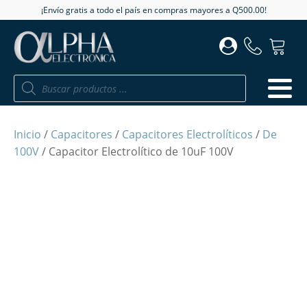
¡Envío gratis a todo el país en compras mayores a Q500.00!
Búsqueda
de
productos
Inicio
/
Capacitores
/
Capacitores Electrolíticos
/
De
100V
/ Capacitor Electrolítico de 10uF 100V