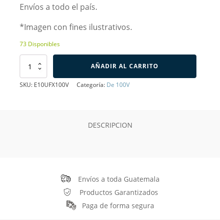
Envíos a todo el país.
*Imagen con fines ilustrativos.
73 Disponibles
Capacitor
AÑADIR AL CARRITO
Electrolítico
de
SKU:
E10UFX100V
Categoría:
De 100V
10uF
100V
cantidad
DESCRIPCION
Envíos a toda Guatemala
Productos Garantizados
Paga de forma segura