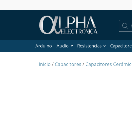
Búsque
de
product
Arduino
Audio
Resistencias
Capacitore
Inicio
/
Capacitores
/
Capacitores Cerámic