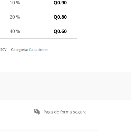
10 %
Q
0.90
20 %
Q
0.80
40 %
Q
0.60
X50V
Categoría:
Capacitores
Paga de forma segura