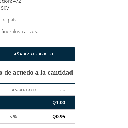
ción: 472
: 50V
 el país.
fines ilustrativos.
AÑADIR AL CARRITO
 de acuedo a la cantidad
DESCUENTO (%)
PRECIO
—
Q
1.00
5 %
Q
0.95