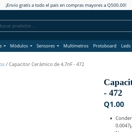
¡Envío gratis a todo el país en compras mayores a Q500.00!
da
os
s
Módulos
Sensores
Multímetros
Protoboard
Leds
os
/ Capacitor Cerámico de 4.7nF - 472
Capaci
- 472
Q
1.00
Conden
0.0047