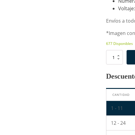
Numera
Voltaje
Envíos a todo
*Imagen con 
677 Disponibles
Capacitor
Cerámico
de
4.7nF
Descuento
-
472
cantidad
CANTIDAD
1 - 11
12 - 24