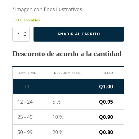
*Imagen con fines ilustrativos.
380 Disponibles
Capacitor
AÑADIR AL CARRITO
Cerámico
de
25pF
Descuento de acuedo a la cantidad
cantidad
CANTIDAD
DESCUENTO (%)
PRECIO
1 - 11
—
Q
1.00
12 - 24
5 %
Q
0.95
25 - 49
10 %
Q
0.90
50 - 99
20 %
Q
0.80