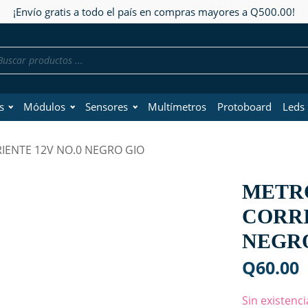
¡Envío gratis a todo el país en compras mayores a Q500.00!
da
os
s
Módulos
Sensores
Multímetros
Protoboard
Leds
IENTE 12V NO.0 NEGRO GIO
METRO
CORRI
NEGR
Q
60.00
Sin existenci