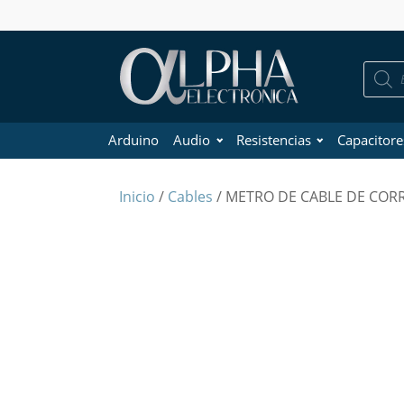
Búsque
de
product
Arduino
Audio
Resistencias
Capacitore
Inicio
/
Cables
/ METRO DE CABLE DE CORR