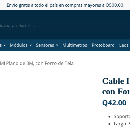
¡Envío gratis a todo el país en compras mayores a Q500.00!
da
os
s
Módulos
Sensores
Multímetros
Protoboard
Leds
MI Plano de 3M, con Forro de Tela
Cable 
con For
Q
42.00
Soport
Largo: