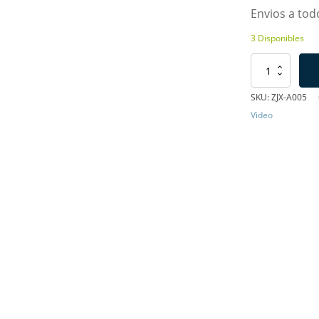
Envios a todo
3 Disponibles
Cable
HDMI
Plano
SKU:
ZJX-A005
de
Video
3M,
con
Forro
de
Tela
cantidad