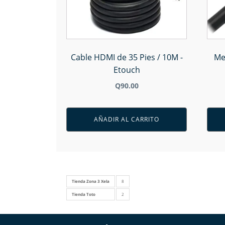
Cable HDMI de 35 Pies / 10M -
Me
Etouch
Q
90.00
AÑADIR AL CARRITO
Tienda Zona 3 Xela
8
Tienda Toto
2