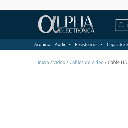
Búsque
de
product
Arduino
Audio
Resistencias
Capacitore
Inicio
/
Video
/
Cables de Video
/ Cable HD