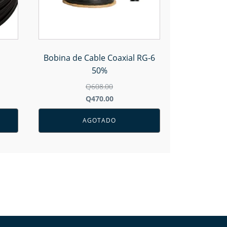
M
Bobina de Cable Coaxial RG-6
50%
Q
608.00
El
El
Q
470.00
precio
precio
original
actual
AGOTADO
era:
es:
Q608.00.
Q470.00.