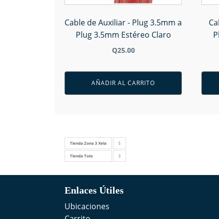
Cable de Auxiliar - Plug 3.5mm a
Ca
Plug 3.5mm Estéreo Claro
P
Q
25.00
AÑADIR AL CARRITO
Tienda Zona 3 Xela
5
Tienda Toto
3
Enlaces Útiles
Ubicaciones
Carrito