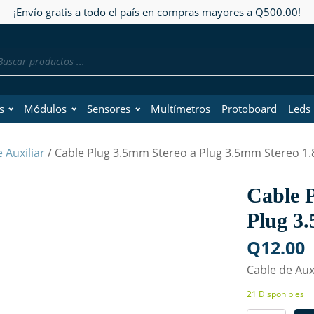
¡Envío gratis a todo el país en compras mayores a Q500.00!
da
os
s
Módulos
Sensores
Multímetros
Protoboard
Leds
 Auxiliar
/ Cable Plug 3.5mm Stereo a Plug 3.5mm Stereo 1.
Cable 
Plug 3
Q
12.00
Cable de Aux
21 Disponibles