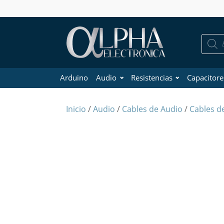
Búsque
de
product
Arduino
Audio
Resistencias
Capacitore
Inicio
/
Audio
/
Cables de Audio
/
Cables de