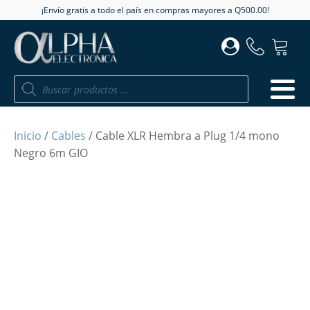
¡Envío gratis a todo el país en compras mayores a Q500.00!
Búsqueda
de
productos
Inicio
/
Cables
/ Cable XLR Hembra a Plug 1/4 mono
Negro 6m GIO