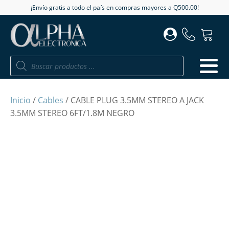
¡Envío gratis a todo el país en compras mayores a Q500.00!
Búsqueda
de
productos
Inicio
/
Cables
/ CABLE PLUG 3.5MM STEREO A JACK
3.5MM STEREO 6FT/1.8M NEGRO