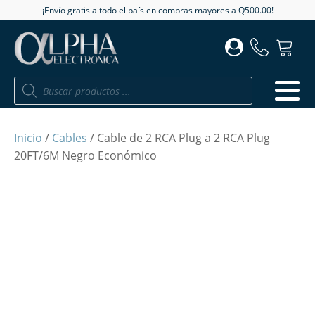
¡Envío gratis a todo el país en compras mayores a Q500.00!
Búsqueda
de
productos
Inicio
/
Cables
/ Cable de 2 RCA Plug a 2 RCA Plug
20FT/6M Negro Económico