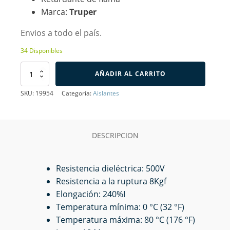
Marca:
Truper
Envios a todo el país.
34 Disponibles
Cinta
AÑADIR AL CARRITO
de
Aislar
SKU:
19954
Categoría:
Aislantes
de
18M
x
19mm
DESCRIPCION
Truper
Expert
cantidad
Resistencia dieléctrica: 500V
Resistencia a la ruptura 8Kgf
Elongación: 240%I
Temperatura mínima: 0 °C (32 °F)
Temperatura máxima: 80 °C (176 °F)