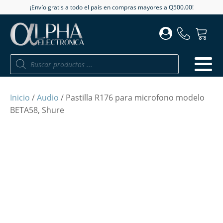
¡Envío gratis a todo el país en compras mayores a Q500.00!
Búsqueda
de
productos
Inicio
/
Audio
/ Pastilla R176 para microfono modelo
BETA58, Shure