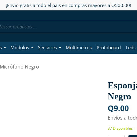
¡Envío gratis a todo el país en compras mayores a Q500.00!
da
os
s
Módulos
Sensores
Multímetros
Protoboard
Leds
 Micrófono Negro
Esponj
Negro
Q
9.00
Envios a todo
37 Disponibles