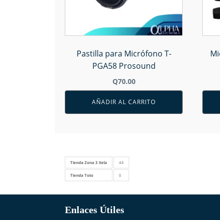
Pastilla para Micrófono T-
Mi
PGA58 Prosound
Q
70.00
AÑADIR AL CARRITO
Tienda Zona 3 Xela
44
Tienda Toto
0
Enlaces Útiles