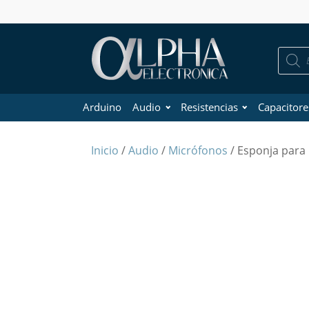
Búsque
de
product
Arduino
Audio
Resistencias
Capacitore
Inicio
/
Audio
/
Micrófonos
/ Esponja para