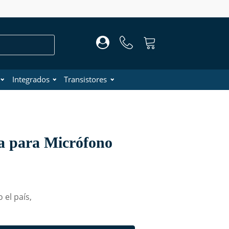
Integrados
Transistores
a para Micrófono
 el país,