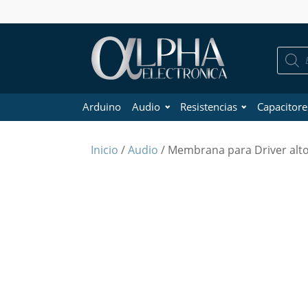
Búsque
de
product
Arduino
Audio
Resistencias
Capacitore
Inicio
/
Audio
/ Membrana para Driver alto