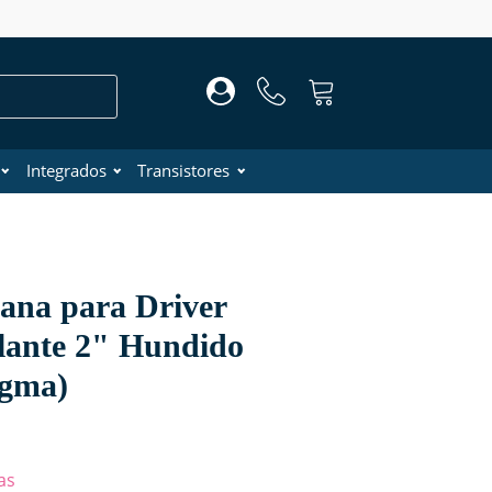
Integrados
Transistores
na para Driver
rlante 2" Hundido
agma)
as