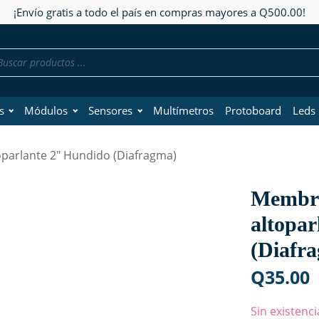
¡Envío gratis a todo el país en compras mayores a Q500.00!
da
os
s
Módulos
Sensores
Multímetros
Protoboard
Leds
parlante 2" Hundido (Diafragma)
Membra
altopa
(Diafr
Q
35.00
Sin existenci