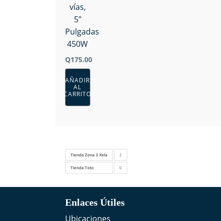
vías,
5"
Pulgadas
450W
Q
175.00
AÑADIR
AL
CARRITO
Tienda Zona 3 Xela
2
Tienda Toto
0
Enlaces Útiles
Ubicaciones