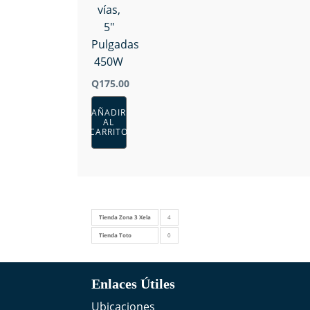
vías,
5"
Pulgadas
450W
Q
175.00
AÑADIR
AL
CARRITO
Tienda Zona 3 Xela
4
Tienda Toto
0
Enlaces Útiles
Ubicaciones