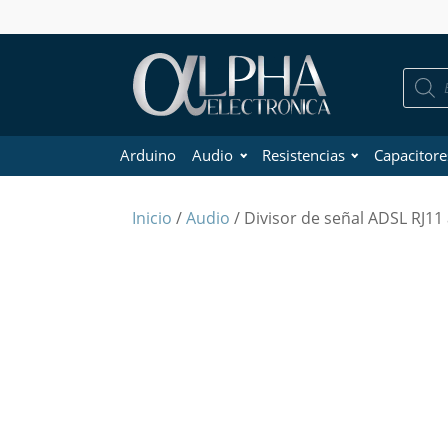
Búsque
de
product
Arduino
Audio
Resistencias
Capacitore
Inicio
/
Audio
/ Divisor de señal ADSL RJ11 