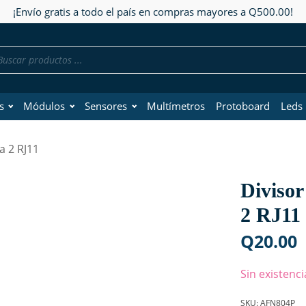
¡Envío gratis a todo el país en compras mayores a Q500.00!
da
os
s
Módulos
Sensores
Multímetros
Protoboard
Leds
a 2 RJ11
Divisor
2 RJ11
Q
20.00
Sin existenci
SKU:
AFN804P