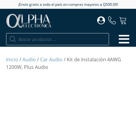
¡Envío gratis a todo el país en compras mayores a Q500.00!
Búsqueda
de
productos
Inicio
/
Audio
/
Car Audio
/ Kit de Instalación 4AWG
1200W, Plus Audio