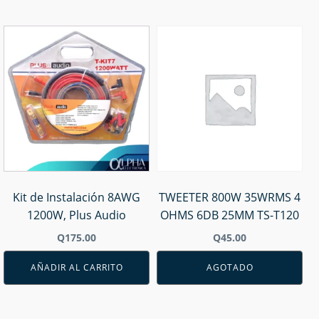
Kit de Instalación 8AWG
TWEETER 800W 35WRMS 4
1200W, Plus Audio
OHMS 6DB 25MM TS-T120
Q
175.00
Q
45.00
AÑADIR AL CARRITO
AGOTADO