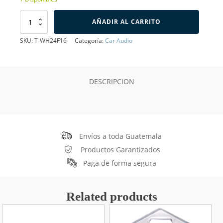
Espiga
AÑADIR AL CARRITO
Para
Radio
SKU:
T-WH24F16
Categoría:
Car Audio
Pionner,
moderno
cantidad
DESCRIPCION
Envíos a toda Guatemala
Productos Garantizados
Paga de forma segura
Related products