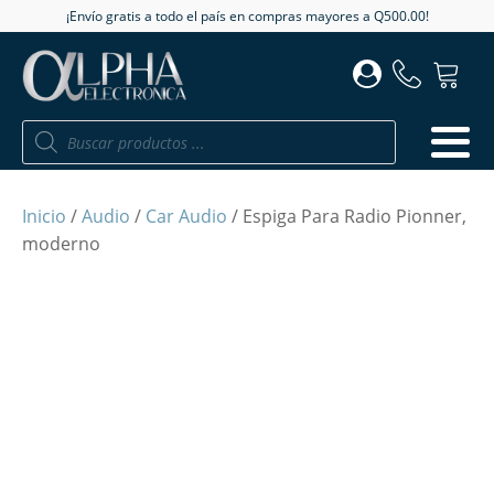
¡Envío gratis a todo el país en compras mayores a Q500.00!
Búsqueda
de
productos
Inicio
/
Audio
/
Car Audio
/ Espiga Para Radio Pionner,
moderno