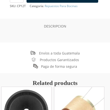
Bocina
SKU:
CP12T
Categoría:
Repuestos Para Bocinas
de
12",
Tela
cantidad
DESCRIPCION
Envíos a toda Guatemala
Productos Garantizados
Paga de forma segura
Related products