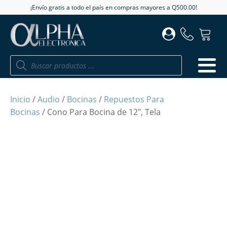
¡Envío gratis a todo el país en compras mayores a Q500.00!
Búsqueda
de
productos
Inicio
/
Audio
/
Bocinas
/
Repuestos Para
Bocinas
/ Cono Para Bocina de 12", Tela