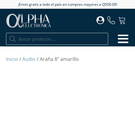
¡Envío gratis a todo el país en compras mayores a Q500.00!
Búsqueda
de
productos
Inicio
/
Audio
/ Araña 8" amarillo