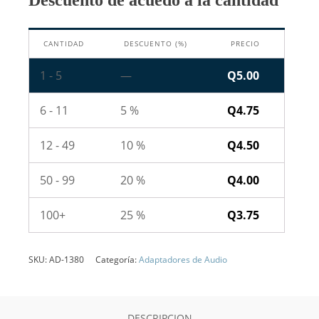
Descuento de acuedo a la cantidad
a
Jack
RCA
CANTIDAD
DESCUENTO (%)
PRECIO
cantidad
1 - 5
—
Q
5.00
6 - 11
5 %
Q
4.75
12 - 49
10 %
Q
4.50
50 - 99
20 %
Q
4.00
100+
25 %
Q
3.75
SKU:
AD-1380
Categoría:
Adaptadores de Audio
DESCRIPCION